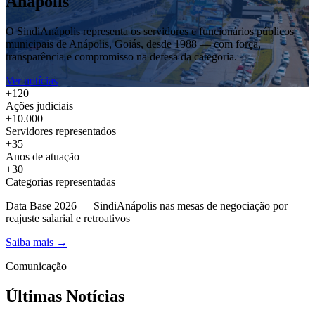
Anápolis
O SindiAnápolis representa os servidores e funcionários públicos
municipais de Anápolis, Goiás, desde 1988 — com força,
transparência e compromisso na defesa da categoria.
Ver notícias
+120
Ações judiciais
+10.000
Servidores representados
+35
Anos de atuação
+30
Categorias representadas
Data Base 2026
— SindiAnápolis nas mesas de negociação por
reajuste salarial e retroativos
Saiba mais →
Comunicação
Últimas Notícias