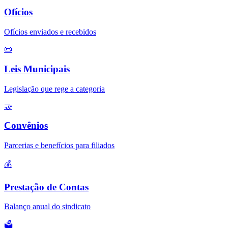
Ofícios
Ofícios enviados e recebidos
📜
Leis Municipais
Legislação que rege a categoria
🤝
Convênios
Parcerias e benefícios para filiados
💰
Prestação de Contas
Balanço anual do sindicato
🗳️